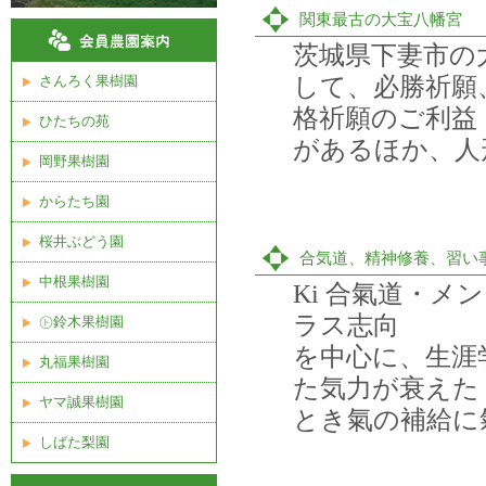
関東最古の大宝八幡宮
茨城県下妻市の
して、必勝祈願
さんろく果樹園
格祈願のご利益
ひたちの苑
があるほか、人
岡野果樹園
からたち園
桜井ぶどう園
合気道、精神修養、習い
中根果樹園
Ki 合氣道・
ラス志向
㋣鈴木果樹園
を中心に、生涯
丸福果樹園
た気力が衰えた
ヤマ誠果樹園
とき氣の補給に
しばた梨園