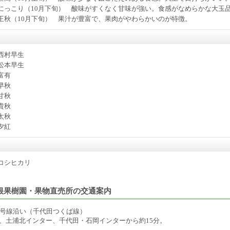
にっこり（10月下旬） 酸味がすくなく甘味が強い。食感がなめらかな大玉
王秋（10月下旬） 果汁が豊富で、果肉がやわらかいのが特徴。
西村早生
松本早生
富有
早秋
甘秋
貴秋
太秋
夕紅
コシヒカリ
根果樹園・果物直売所の交通案内
3号線沿い（千代田つくば線）
、土浦北インター、千代田・石岡インターから約15分。