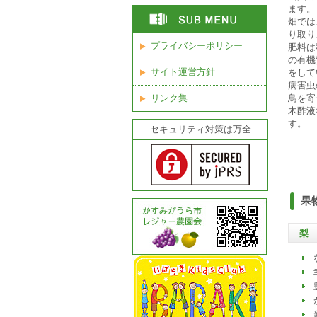
ます。
畑では
り取り
プライバシーポリシー
肥料は
の有機
サイト運営方針
をして
病害虫
リンク集
鳥を寄
木酢液
す。
セキュリティ対策は万全
果
梨