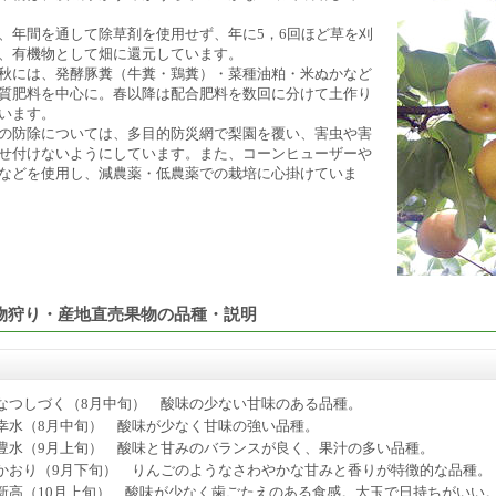
、年間を通して除草剤を使用せず、年に5，6回ほど草を刈
、有機物として畑に還元しています。
秋には、発酵豚糞（牛糞・鶏糞）・菜種油粕・米ぬかなど
質肥料を中心に。春以降は配合肥料を数回に分けて土作り
います。
の防除については、多目的防災網で梨園を覆い、害虫や害
せ付けないようにしています。また、コーンヒューザーや
などを使用し、減農薬・低農薬での栽培に心掛けていま
物狩り・産地直売果物の品種・説明
なつしづく（8月中旬） 酸味の少ない甘味のある品種。
幸水（8月中旬） 酸味が少なく甘味の強い品種。
豊水（9月上旬） 酸味と甘みのバランスが良く、果汁の多い品種。
かおり（9月下旬） りんごのようなさわやかな甘みと香りが特徴的な品種。
新高（10月上旬） 酸味が少なく歯ごたえのある食感。大玉で日持ちがいい