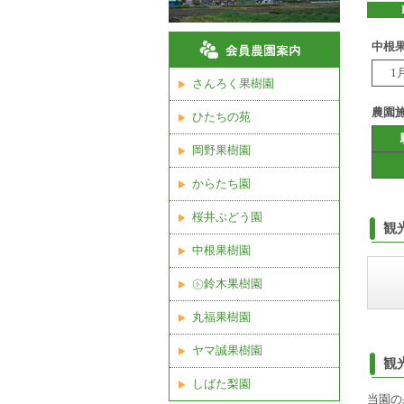
中根
1
さんろく果樹園
農園
ひたちの苑
岡野果樹園
からたち園
桜井ぶどう園
観
中根果樹園
㋣鈴木果樹園
丸福果樹園
ヤマ誠果樹園
観
しばた梨園
当園の