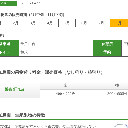
FAX
0299-59-4221
果樹園の販売時期（8月中旬～11月下旬）
月
2月
3月
4月
5月
6月
7月
8月
施設
駐車場
乗用10台
休憩所
屋
トイレ
和式
予約
光農園の果物狩り料金・販売価格（なし狩り・柿狩り）
梨
柿
販売 (円/kg)
400～600円
300～600円
光農園・生産果物の特徴
果物は、茨城県かすみがうら市の豊かな土壌で栽培してい