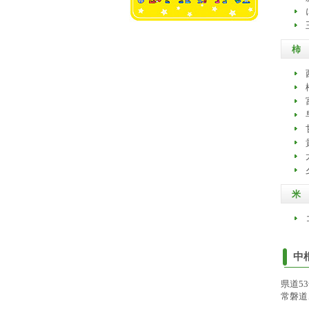
柿
米
中
県道5
常磐道